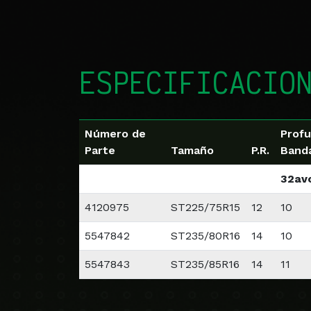
ESPECIFICACION
Número de
Profu
Parte
Tamaño
P.R.
Banda
32av
4120975
ST225/75R15
12
10
5547842
ST235/80R16
14
10
5547843
ST235/85R16
14
11