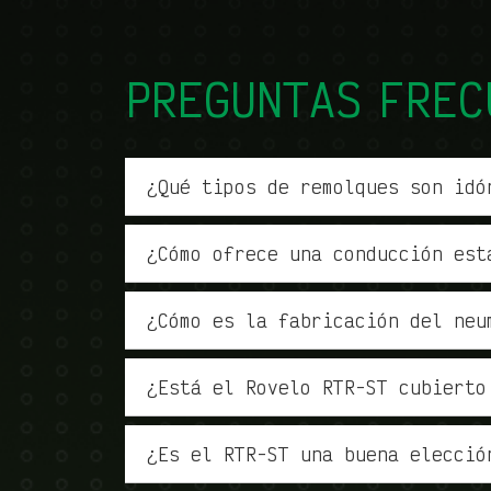
PREGUNTAS FREC
¿Qué tipos de remolques son idó
¿Cómo ofrece una conducción est
¿Cómo es la fabricación del neu
¿Está el Rovelo RTR-ST cubierto
¿Es el RTR-ST una buena elecció