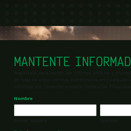
MANTENTE INFORMA
Regístrate para recibir las últimas noticias y prom
de baja de estos correos electrónicos en cualquie
información, consulta nuestra Política de Privacida
Nombre
Primer nombre
Apellido