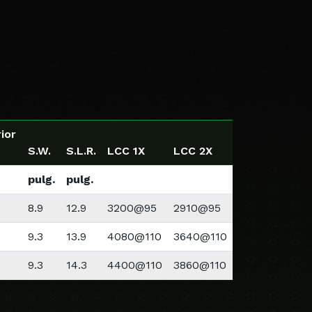
ior
S.W.
S.L.R.
LCC 1X
LCC 2X
pulg.
pulg.
8.9
12.9
3200@95
2910@95
9.3
13.9
4080@110
3640@110
9.3
14.3
4400@110
3860@110