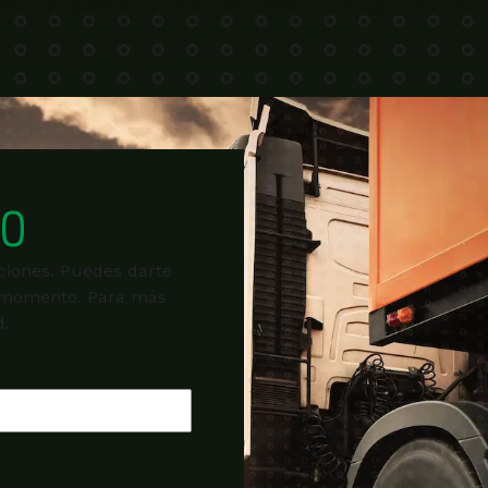
DO
ociones. Puedes darte
r momento. Para más
d.