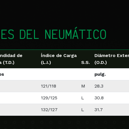
ES DEL NEUMÁTICO
ndidad de
Índice de Carga
Diámetro Exter
 (T.D.)
(L.I.)
S.S.
(O.D.)
os
pulg.
121/118
M
28.3
129/125
L
30.8
132/127
L
31.7