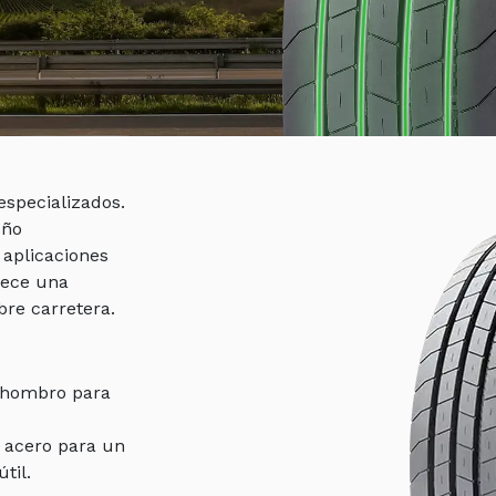
specializados.
eño
aplicaciones
rece una
bre carretera.
 hombro para
e acero para un
til.